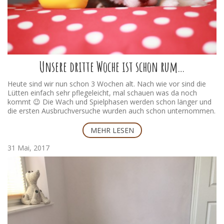
Fendi Glamour Girl
Unsere dritte Woche ist schon rum…
Heute sind wir nun schon 3 Wochen alt. Nach wie vor sind die
Lütten einfach sehr pflegeleicht, mal schauen was da noch
kommt 😉 Die Wach und Spielphasen werden schon länger und
die ersten Ausbruchversuche wurden auch schon unternommen.
Fashion Queen
Der heutige Fototermin gestaltete sich eher schwierig. Das
MEHR LESEN
Wetter ist trüb und unsere B`chen unheimlich müde. Sie hatten
am Wochenende viel lieben Besuch und jetzt sind sie einfach
31 Mai, 2017
müde. Von daher heute einige verschlafene Bildchen, wir fangen
an mit der Gähnparade…
Foo Fighter