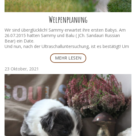
Welpenplanung
Wir sind überglücklich! Sammy erwartet ihre ersten Babys. Am
26.07.2015 hatten Sammy und Balu ( JCh. Sandauri Russian
Bear) ein Date.
Und nun, nach der Ultraschalluntersuchung, ist es bestätigt! Um
den 26.09.2015 gibt es kleine braune Beardies.
MEHR LESEN
Kann man schon in ein Ultraschallbild verliebt sein?
23 Oktober, 2021