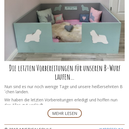
Firebird
Ferrari
Mystical Souls Baya
Mystical Souls
Mystical Souls Bajan
Die letzten Vorbereitungen für unseren B-Wurf
Bintou
laufen…
Nun sind es nur noch wenige Tage und unsere heißersehnten B
´chen landen.
Wir haben die letzten Vorbereitungen erledigt und hoffen nun
das Alles gut verläuft.
Unsere Sammy mag auch langsam nicht mehr. Die Hitze in den
MEHR LESEN
letzten Tagen schafft einen aber auch.
Mystical Souls
Mystical Souls
Mystical Souls
Dann warten wir jetzt entspannt auf den großen Tag und freuen
Bahim
Bahira
Bhavani