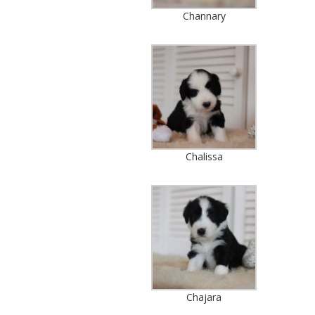
Channary
Chalissa
Chajara