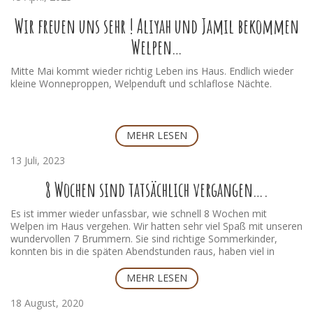
Wir freuen uns sehr ! Aliyah und Jamil bekommen
Welpen…
Mitte Mai kommt wieder richtig Leben ins Haus. Endlich wieder
kleine Wonneproppen, Welpenduft und schlaflose Nächte.
MEHR LESEN
13 Juli, 2023
8 Wochen sind tatsächlich vergangen….
Es ist immer wieder unfassbar, wie schnell 8 Wochen mit
Welpen im Haus vergehen. Wir hatten sehr viel Spaß mit unseren
wundervollen 7 Brummern. Sie sind richtige Sommerkinder,
konnten bis in die späten Abendstunden raus, haben viel in
ihrem Minipool geplanscht, gebuttelt was das Zeug hielt und
alles Spielzeug gerockt. Wir haben es sehr genossen mit ihnen
MEHR LESEN
zu spielen und zu schmusen. Nun sind fast alle zu ihren neuen
Familien gezogen. Es war wieder sehr berührend in die freudigen
18 August, 2020