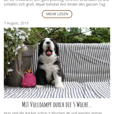
schlafen sich groß. Aliyah behütet ihre Kinder den ganzen Tag
sehr leibevoll und zuverlässig. Sie liebt es bei ihnen zu liegen und
sie zu verwöhnen. Viel gibt es in der ersten Woche nicht zur
MEHR LESEN
berichten, daher kommen wir gleich zu den Fotos:
7 August, 2019
schwarzer Junge
Mit Volldampf durch die 5 Woche…
Brauner Junge
Nun sind die Racker schon 5 Wochen alt und werden immer