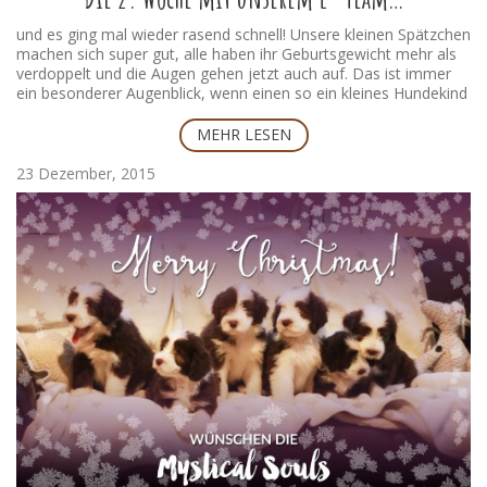
Dschinni
und es ging mal wieder rasend schnell! Unsere kleinen Spätzchen
machen sich super gut, alle haben ihr Geburtsgewicht mehr als
verdoppelt und die Augen gehen jetzt auch auf. Das ist immer
ein besonderer Augenblick, wenn einen so ein kleines Hundekind
blaues Mädchen
das erste Mal anschaut. Für mich eigentlich “ der Augenblick“ bei
der Aufzucht eines Wurfes.
MEHR LESEN
Ansonsten gibt es noch nicht so viel zu berichten, und das ist
23 Dezember, 2015
auch gut so. Aliyah kümmert sich weiterhin sehr schön um ihre
Babys und Camie kommt immer öfter vorbei um nach ihren
Kleinen zu gucken. Sie kann es nicht abwarten endlich wieder die
Djella
Kindergärtnerin zu sein 🙂 Momentan begnügt sie sich mit
täglich absnuppert und bestaunen.
Nun aber zu den Wochenfoto`s und diesmal auch mit Namen
Djahida
Mystical Souls Emila