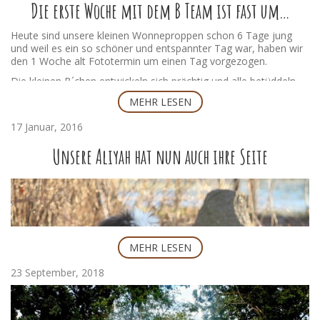
Die erste Woche mit dem B Team ist fast um…
Heute sind unsere kleinen Wonneproppen schon 6 Tage jung
und weil es ein so schöner und entspannter Tag war, haben wir
den 1 Woche alt Fototermin um einen Tag vorgezogen.
Die kleinen B´chen entwickeln sich prächtig und alle betüddeln
die kleine Familie. Man hört aus der Kiste auch schon die ersten
MEHR LESEN
Bellversuche, zu witzig.
Aber nun gehts zu den ersten Einzel-Fotos unserer Racker:
17 Januar, 2016
Unsere Aliyah hat nun auch ihre Seite
MEHR LESEN
Junge 1
Junge 2
Mädchen 1
23 September, 2018